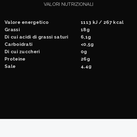
VALORI NUTRIZIONALI
Valore energetico
1113 kJ / 267 kcal
Grassi
18g
Di cui acidi di grassi saturi
6,1g
Carboidrati
<0,5g
Di cui zuccheri
0g
Proteine
26g
Sale
4,4g