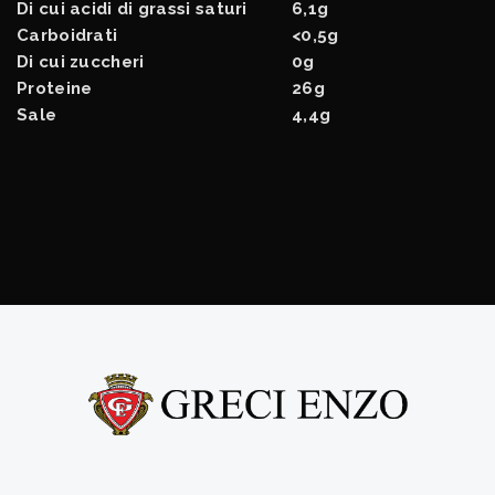
Di cui acidi di grassi saturi
6,1g
Carboidrati
<0,5g
Di cui zuccheri
0g
Proteine
26g
Sale
4,4g