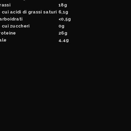
rassi
18g
i cui acidi di grassi saturi
6,1g
arboidrati
<0,5g
i cui zuccheri
0g
roteine
26g
ale
4,4g