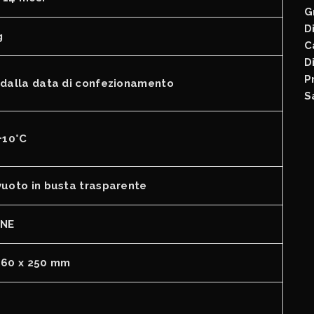
G
D
g
C
D
P
 dalla data di confezionamento
S
+10°C
vuoto in busta trasparente
NE
360 x 250 mm