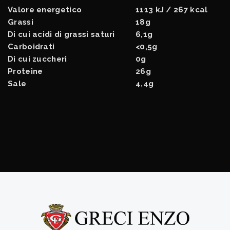
Valore energetico
1113 kJ / 267 kcal
Grassi
18g
Di cui acidi di grassi saturi
6,1g
Carboidrati
<0,5g
Di cui zuccheri
0g
Proteine
26g
Sale
4,4g