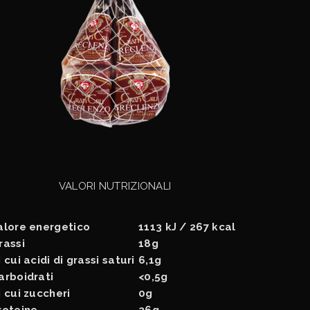
VALORI NUTRIZIONALI
alore energetico
1113 kJ / 267 kcal
rassi
18g
i cui acidi di grassi saturi
6,1g
arboidrati
<0,5g
i cui zuccheri
0g
roteine
26g