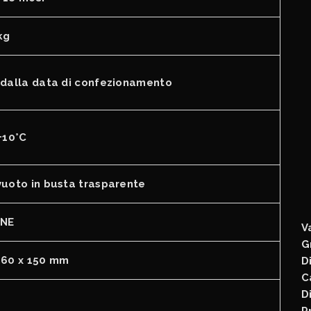
kg
 dalla data di confezionamento
+10°C
vuoto in busta trasparente
NE
V
G
360 x 150 mm
D
C
D
P