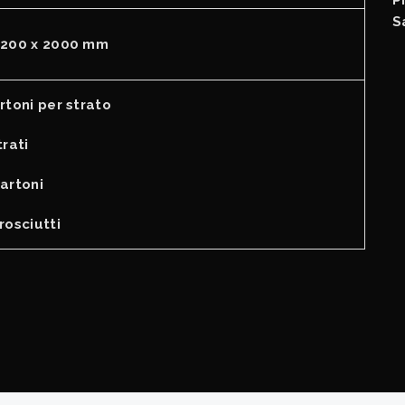
S
1200 x 2000 mm
rtoni per strato
trati
artoni
rosciutti