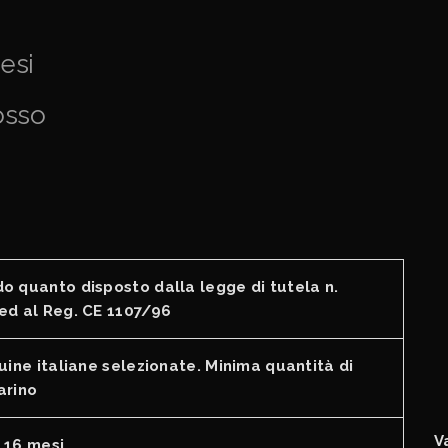
esi
osso
o quanto disposto dalla legge di tutela n.
ed al Reg. CE 1107/96
uine italiane selezionate. Minima quantità di
arino
V
 16 mesi