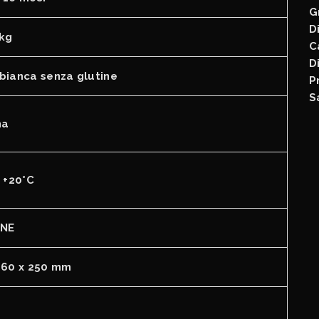
G
D
 kg
C
D
bianca senza glutine
P
S
na
 +20°C
NE
360 x 250 mm