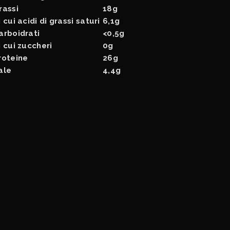
rassi
18g
i cui acidi di grassi saturi
6,1g
arboidrati
<0,5g
i cui zuccheri
0g
roteine
26g
ale
4,4g