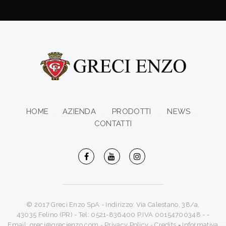
HOME
AZIENDA
PRODOTTI
NEWS
CONTATTI
© 2017 Greci Enzo SpA - Indirizzo: Via Calestano, 38/a,
43035 Felino (PR) - Tel: 0521-836400 P.IVA 00154700348 - -
Email:
greci@grecienzo.com
-
Privacy Policy
-
Credits
-
Informativa