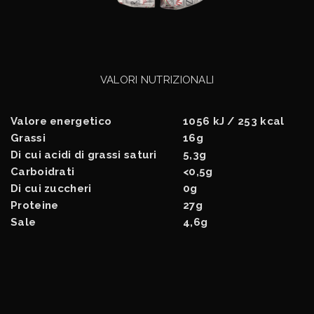
VALORI NUTRIZIONALI
Valore energetico
1056 kJ / 253 kcal
Grassi
16g
Di cui acidi di grassi saturi
5,3g
Carboidrati
<0,5g
Di cui zuccheri
0g
Proteine
27g
Sale
4,6g