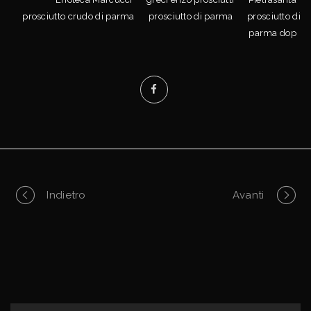
prosciutto crudo di parma
prosciutto di parma
prosciutto di
parma dop
Portfolio
Indietro
Avanti
navigation