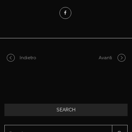
Portfolio
Indietro
Avanti
navigation
SEARCH
Search